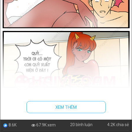
XEM THÊM
20 bình luận
4.2K chia sẻ
67.9K xem
8.6K