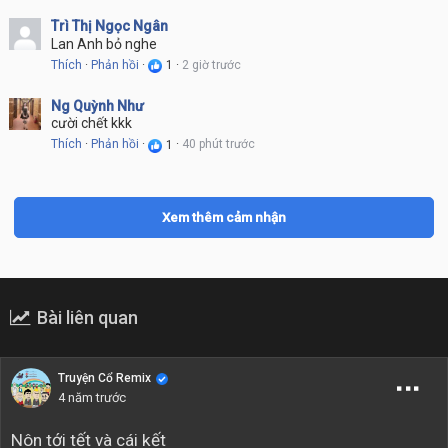
Trì Thị Ngọc Ngân
Lan Anh bỏ nghe
Thích
·
Phản hồi
·
2 giờ trước
·
1
Ng Quỳnh Như
cười chết kkk
Thích
·
Phản hồi
·
40 phút trước
·
1
Xem thêm cảm nhận
Bài liên quan
Truyện Cổ Remix
4 năm trước
Nôn tới tết và cái kết