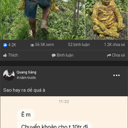
52 bình luận
1.2K chia sẻ
56.5K xem
4.2K
Thích
Bình luận
Chia sẻ
Quang Sáng
4 năm trước
Sao hay ra dẻ quá à