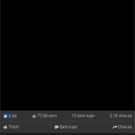
15 bình luận
2.1K chia sẻ
77.5K xem
6.6K
Thích
Bình luận
Chia sẻ