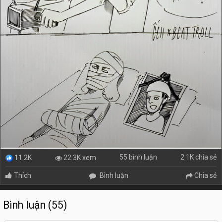
55 bình luận
2.1K chia sẻ
22.3K xem
11.2K
Thích
Bình luận
Chia sẻ
Bình luận (55)