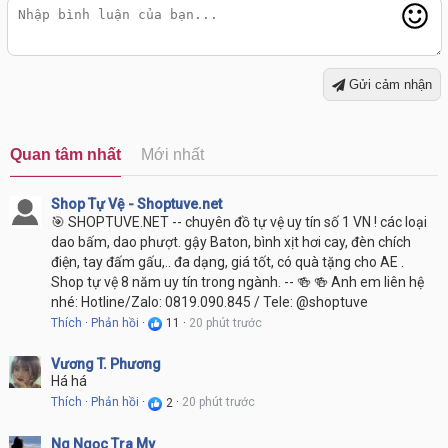
Gửi cảm nhận
Quan tâm nhất
Mới nhất
Shop Tự Vệ - Shoptuve.net
🎯 SHOPTUVE.NET -- chuyên đồ tự vệ uy tín số 1 VN ! các loại
dao bấm, dao phượt. gậy Baton, bình xịt hơi cay, đèn chích
điện, tay đấm gấu,.. đa dạng, giá tốt, có quà tặng cho AE .
Shop tự vệ 8 năm uy tín trong ngành. -- 🍻 🍻 Anh em liên hệ
nhé: Hotline/Zalo: 0819.090.845 / Tele: @shoptuve
Thích
·
Phản hồi
·
20 phút trước
·
11
Vương T. Phương
Há há
Thích
·
Phản hồi
·
20 phút trước
·
2
Ng Ngọc Tra My