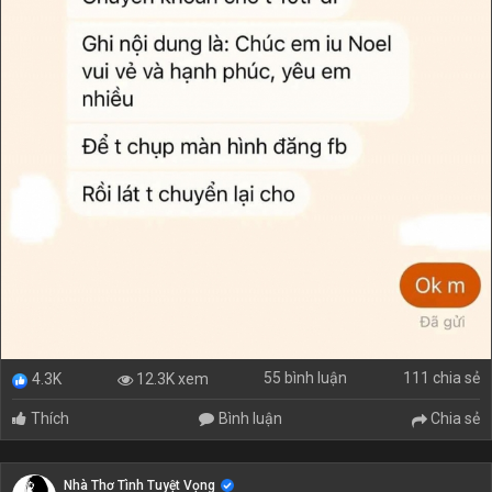
55 bình luận
111 chia sẻ
12.3K xem
4.3K
Thích
Bình luận
Chia sẻ
Nhà Thơ Tình Tuyệt Vọng