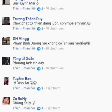
Bui Huynh Mai ☺
Thích
·
Phản hồi
·
40 phút trước
·
2
Trương Thành Duy
Chọc phát tới thiên đàng luôn, con mọe emmm.😒
Thích
·
Phản hồi
·
40 phút trước
·
2
GH Mingg
Phạm Binh Duong mé khong có lần sau mô🤣🤣🤣
Thích
·
Phản hồi
·
20 phút trước
·
1
Tùng Lê Xuân
Phuong Anh xin đấy
Thích
·
Phản hồi
·
20 phút trước
·
1
Tuyếnn Bae
Lý Bình An 🤫🤫
Thích
·
Phản hồi
·
7 giờ trước
·
1
Zợ RoNy
Chồng Kelly 🤣
Thích
·
Phản hồi
·
5 giờ trước
·
1