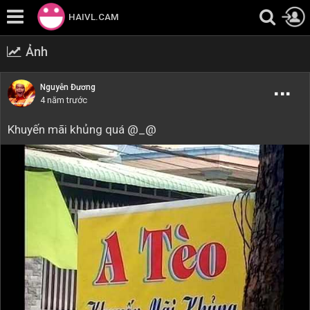
HAIVL.CAM
Ảnh
Nguyễn Đương
4 năm trước
Khuyến mãi khủng quá @_@