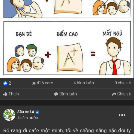
4 bình luận
0 chia sẻ
425 xem
2
Thích
Bình luận
Chia sẻ
Sâu Ăn Lá
4 năm trước
Rõ ràng đi cafe một mình, tối về chồng nằng nặc đòi ly