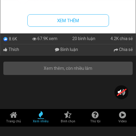
XEM THÊM
20 bình luận
4.2K chia sẻ
67.9K xem
8.6K
Thích
Bình luận
Chia sẻ
Xem thêm, còn nhiều lắm
Trang chủ
Xem nhiều
Bình chọn
Thú tội
Video