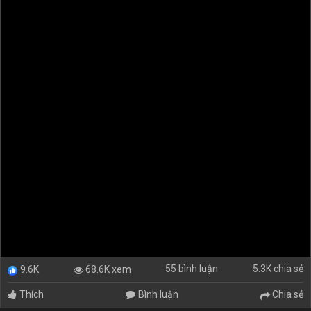
55 bình luận
5.3K chia sẻ
68.6K xem
9.6K
Thích
Bình luận
Chia sẻ