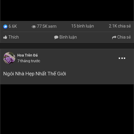
15 bình luận
2.1K chia sẻ
77.5K xem
6.6K
Thích
Bình luận
Chia sẻ
Hoa Trên Đá
7 tháng trước
Ngôi Nhà Hẹp Nhất Thế Giới