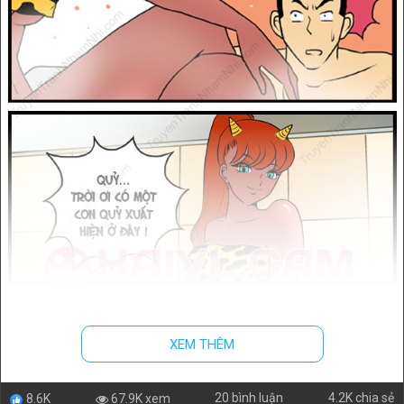
XEM THÊM
20 bình luận
4.2K chia sẻ
67.9K xem
8.6K