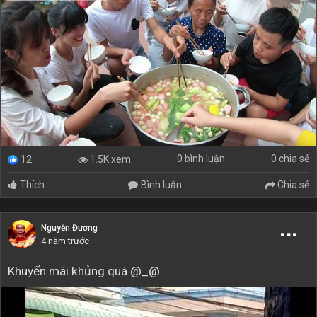
0 bình luận
0 chia sẻ
1.5K xem
12
Thích
Bình luận
Chia sẻ
Nguyễn Đương
4 năm trước
Khuyến mãi khủng quá @_@