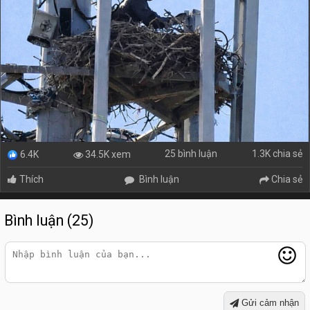
25 bình luận
1.3K chia sẻ
34.5K xem
6.4K
Thích
Bình luận
Chia sẻ
Bình luận (25)
Gửi cảm nhận