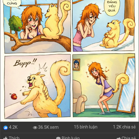
15 bình luận
1.2K chia sẻ
36.5K xem
4.2K
Thích
Bình luận
Chia sẻ