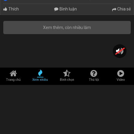
Thích
Bình luận
Chia sẻ
Xem thêm, còn nhiều lắm
Trang chủ
Xem nhiều
Bình chọn
Thú tội
Video
© 2022
Disclaimer
DMCA
TOS
Contact us