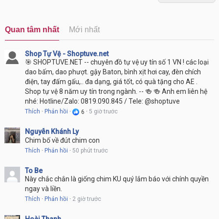
Quan tâm nhất
Mới nhất
Shop Tự Vệ - Shoptuve.net
🎯 SHOPTUVE.NET -- chuyên đồ tự vệ uy tín số 1 VN ! các loại
dao bấm, dao phượt. gậy Baton, bình xịt hơi cay, đèn chích
điện, tay đấm gấu,.. đa dạng, giá tốt, có quà tặng cho AE .
Shop tự vệ 8 năm uy tín trong ngành. -- 🍻 🍻 Anh em liên hệ
nhé: Hotline/Zalo: 0819.090.845 / Tele: @shoptuve
Thích
·
Phản hồi
·
5 giờ trước
·
6
Nguyễn Khánh Ly
Chim bố về đút chim con
Thích
·
Phản hồi
·
50 phút trước
To Be
Này chắc chắn là giống chim KU quý lắm báo với chính quyền
ngay và liền.
Thích
·
Phản hồi
·
2 giờ trước