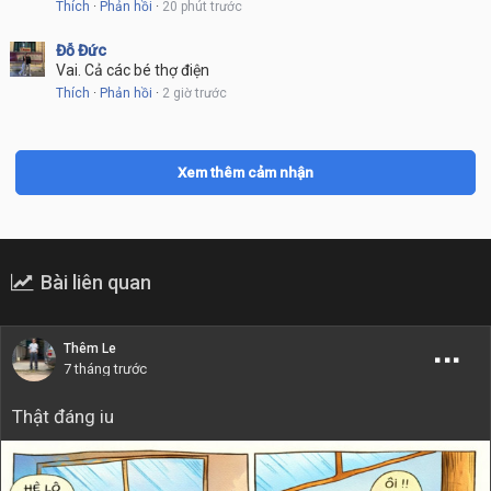
Thích
·
Phản hồi
·
20 phút trước
Đỗ Đức
Vai. Cả các bé thợ điện
Thích
·
Phản hồi
·
2 giờ trước
Xem thêm cảm nhận
Bài liên quan
Thêm Le
7 tháng trước
Thật đáng iu