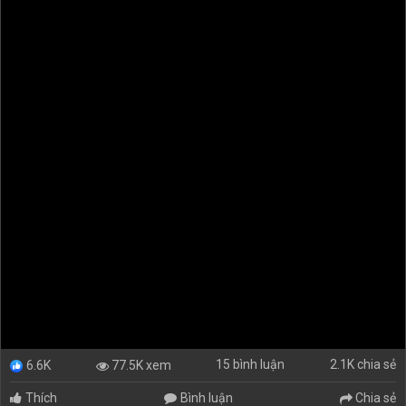
15 bình luận
2.1K chia sẻ
77.5K xem
6.6K
Thích
Bình luận
Chia sẻ